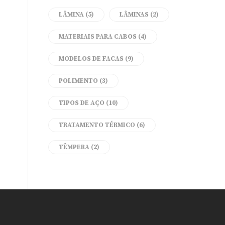
LÂMINA
(5)
LÂMINAS
(2)
MATERIAIS PARA CABOS
(4)
MODELOS DE FACAS
(9)
POLIMENTO
(3)
TIPOS DE AÇO
(10)
TRATAMENTO TÉRMICO
(6)
TÊMPERA
(2)