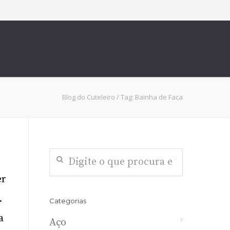
Blog do Cuteleiro
/
Tag: Bainha de Faca
er
.
Categorias
a
Aço