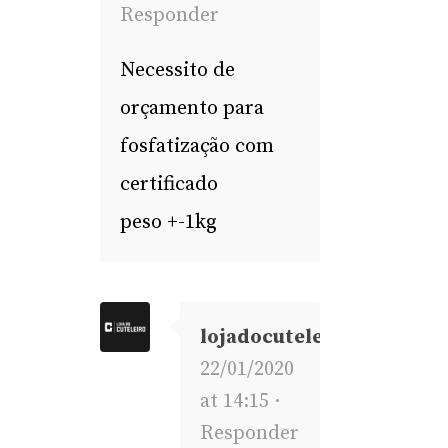
Responder
Necessito de
orçamento para
fosfatização com
certificado
peso +-1kg
lojadocuteleiro
22/01/2020
at 14:15 ·
Responder