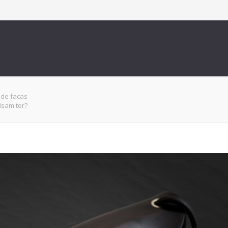
 de facas
isam ter?