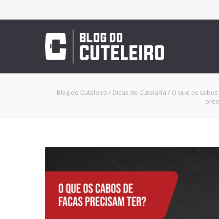
Blog do Cuteleiro
/
Dicas de Cutelaria
/
O que os cabos
prec