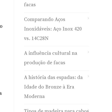
facas
Comparando Aços
do
Inoxidáveis: Aço Inox 420
vs. 14C28N
A influência cultural na
produção de facas
A história das espadas: da
Idade do Bronze à Era
a
Moderna
Tipos de madeira para cabos