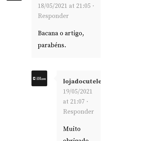
18/05/2021 at 21:05 ·
Responder
Bacana o artigo,
parabéns.
lojadocuteleiro
19/05/2021
at 21:07 ·
Responder
Muito